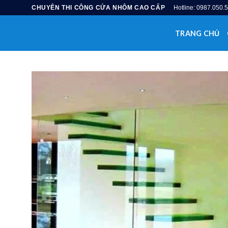
Skip
CHUYÊN THI CÔNG CỬA NHÔM CAO CẤP
Hotline: 0987.050.
to
content
TRANG CHỦ