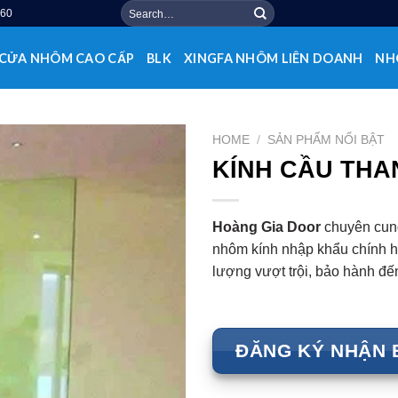
Search
560
for:
CỬA NHÔM CAO CẤP
BLK
XINGFA NHÔM LIÊN DOANH
NH
HOME
/
SẢN PHẨM NỔI BẬT
KÍNH CẦU THA
Hoàng Gia Door
chuyên cung
nhôm kính nhập khẩu chính hãn
lượng vượt trội, bảo hành đế
ĐĂNG KÝ NHẬN 