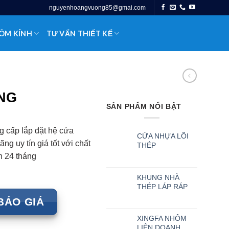
nguyenhoangvuong85@gmai.com
ÔM KÍNH
TƯ VẤN THIẾT KẾ
NG
SẢN PHẨM NỔI BẬT
 cấp lắp đặt hệ cửa
CỬA NHỰA LÕI
g uy tín giá tốt với chất
THÉP
n 24 tháng
KHUNG NHÀ
THÉP LÁP RÁP
BÁO GIÁ
XINGFA NHÔM
LIÊN DOANH